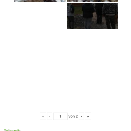
«
‹
von
2
›
»
Teilen mit: