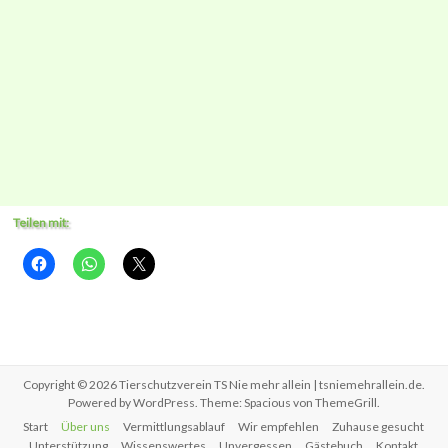
Teilen mit:
Copyright © 2026
Tierschutzverein TS Nie mehr allein | tsniemehrallein.de
.
Powered by
WordPress
. Theme: Spacious von
ThemeGrill
.
Start
Über uns
Vermittlungsablauf
Wir empfehlen
Zuhause gesucht
Unterstützung
Wissenswertes
Unvergessen
Gästebuch
Kontakt