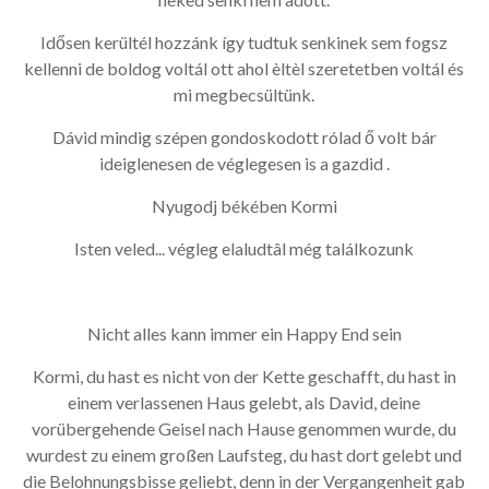
Idősen kerültél hozzánk így tudtuk senkinek sem fogsz
kellenni de boldog voltál ott ahol èltèl szeretetben voltál és
mi megbecsültünk.
Dávid mindig szépen gondoskodott rólad ő volt bár
ideiglenesen de véglegesen is a gazdid .
Nyugodj békében Kormi
Isten veled... végleg elaludtâl még találkozunk
Nicht alles kann immer ein Happy End sein
Kormi, du hast es nicht von der Kette geschafft, du hast in
einem verlassenen Haus gelebt, als David, deine
vorübergehende Geisel nach Hause genommen wurde, du
wurdest zu einem großen Laufsteg, du hast dort gelebt und
die Belohnungsbisse geliebt, denn in der Vergangenheit gab