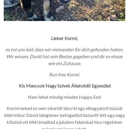
Lieber Kormi,
es tut uns leid, dass wir niemanden für dich gefunden haben.
Wir wissen, David hat sein Bestes gegeben und dir so etwas
wie ein Zuhause.
Run free Kormi.
Kis Mancsok Nagy Szívek Állatvédő Egyesület
Nem lehet mindig minden Happy End
Kormi neked ez nem sikerült láncról egy elhagyatott háznál
èltèl mikor Dávid ideiglenes befogadód hazavitt lett egy nagy
kifutód ott èltèl imadtad a jutalom falatokat hisz régebben
neked senki nem adott.