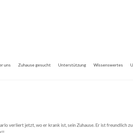
er uns
Zuhause gesucht
Unterstützung
Wissenswertes
U
 verliert jetzt, wo er krank ist, sein Zuhause. Er ist freundlich z
z!!