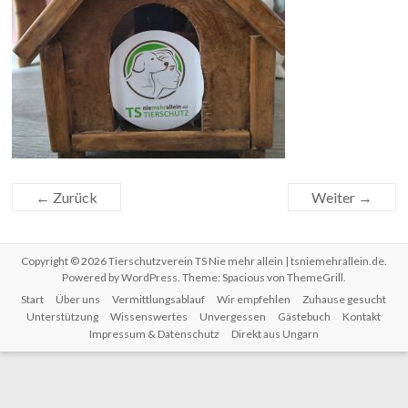
← Zurück
Weiter →
Copyright © 2026
Tierschutzverein TS Nie mehr allein | tsniemehrallein.de
.
Powered by
WordPress
. Theme: Spacious von
ThemeGrill
.
Start
Über uns
Vermittlungsablauf
Wir empfehlen
Zuhause gesucht
Unterstützung
Wissenswertes
Unvergessen
Gästebuch
Kontakt
Impressum & Datenschutz
Direkt aus Ungarn