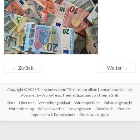
← Zurück
Weiter →
Copyright © 2026
Tierschutzverein TS Nie mehr allein | tsniemehrallein.de
.
Powered by
WordPress
. Theme: Spacious von
ThemeGrill
.
Start
Über uns
Vermittlungsablauf
Wir empfehlen
Zuhause gesucht
Unterstützung
Wissenswertes
Unvergessen
Gästebuch
Kontakt
Impressum & Datenschutz
Direkt aus Ungarn