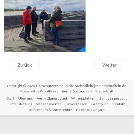
← Zurück
Weiter →
Copyright © 2026
Tierschutzverein TS Nie mehr allein | tsniemehrallein.de
.
Powered by
WordPress
. Theme: Spacious von
ThemeGrill
.
Start
Über uns
Vermittlungsablauf
Wir empfehlen
Zuhause gesucht
Unterstützung
Wissenswertes
Unvergessen
Gästebuch
Kontakt
Impressum & Datenschutz
Direkt aus Ungarn