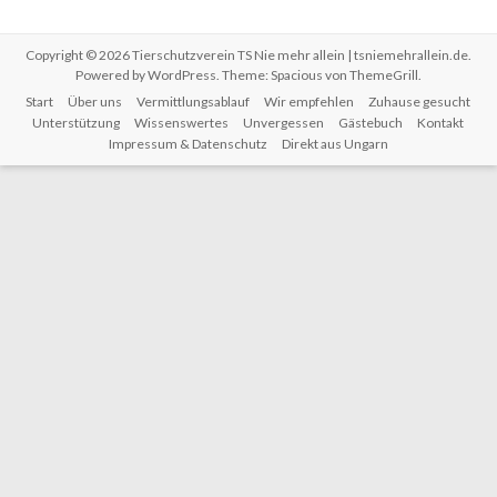
Copyright © 2026
Tierschutzverein TS Nie mehr allein | tsniemehrallein.de
.
Powered by
WordPress
. Theme: Spacious von
ThemeGrill
.
Start
Über uns
Vermittlungsablauf
Wir empfehlen
Zuhause gesucht
Unterstützung
Wissenswertes
Unvergessen
Gästebuch
Kontakt
Impressum & Datenschutz
Direkt aus Ungarn