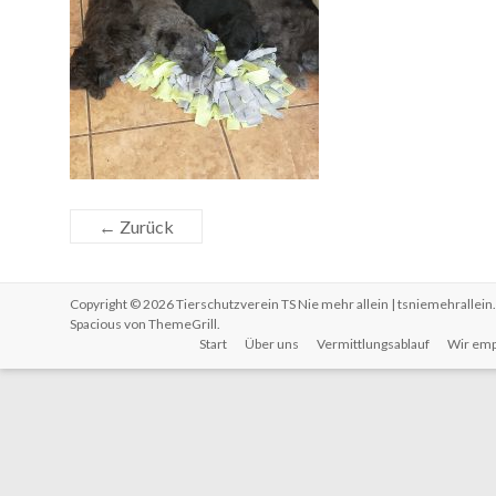
← Zurück
Copyright © 2026
Tierschutzverein TS Nie mehr allein | tsniemehrallein
Spacious von
ThemeGrill
.
Start
Über uns
Vermittlungsablauf
Wir emp