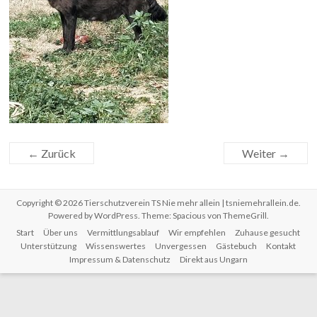
← Zurück
Weiter →
Copyright © 2026
Tierschutzverein TS Nie mehr allein | tsniemehrallein.de
.
Powered by
WordPress
. Theme: Spacious von
ThemeGrill
.
Start
Über uns
Vermittlungsablauf
Wir empfehlen
Zuhause gesucht
Unterstützung
Wissenswertes
Unvergessen
Gästebuch
Kontakt
Impressum & Datenschutz
Direkt aus Ungarn