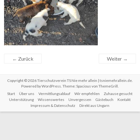
← Zurück
Weiter →
Copyright © 2026
Tierschutzverein TS Nie mehr allein | tsniemehrallein.de
.
Powered by
WordPress
. Theme: Spacious von
ThemeGrill
.
Start
Über uns
Vermittlungsablauf
Wir empfehlen
Zuhause gesucht
Unterstützung
Wissenswertes
Unvergessen
Gästebuch
Kontakt
Impressum & Datenschutz
Direkt aus Ungarn