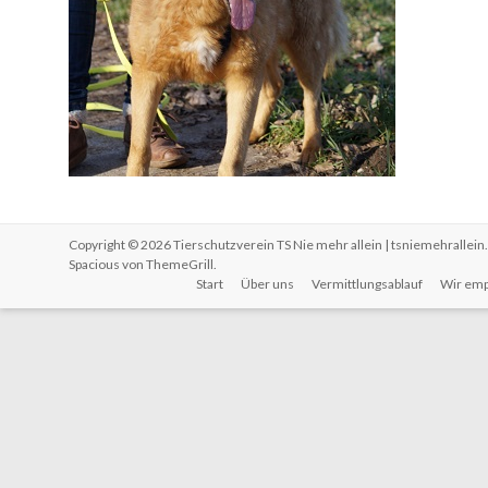
Copyright © 2026
Tierschutzverein TS Nie mehr allein | tsniemehrallein
Spacious von
ThemeGrill
.
Start
Über uns
Vermittlungsablauf
Wir emp