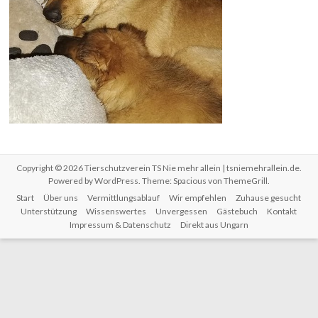
Copyright © 2026
Tierschutzverein TS Nie mehr allein | tsniemehrallein.de
.
Powered by
WordPress
. Theme: Spacious von
ThemeGrill
.
Start
Über uns
Vermittlungsablauf
Wir empfehlen
Zuhause gesucht
Unterstützung
Wissenswertes
Unvergessen
Gästebuch
Kontakt
Impressum & Datenschutz
Direkt aus Ungarn