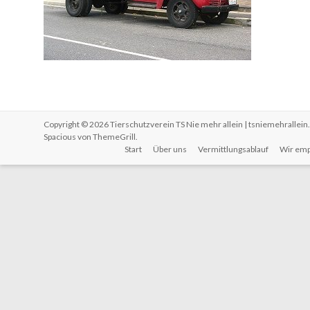
Copyright © 2026
Tierschutzverein TS Nie mehr allein | tsniemehrallein
Spacious von
ThemeGrill
.
Start
Über uns
Vermittlungsablauf
Wir emp