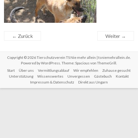
← Zurück
Weiter →
Copyright © 2026
Tierschutzverein TS Nie mehr allein | tsniemehrallein.de
.
Powered by
WordPress
. Theme: Spacious von
ThemeGrill
.
Start
Über uns
Vermittlungsablauf
Wir empfehlen
Zuhause gesucht
Unterstützung
Wissenswertes
Unvergessen
Gästebuch
Kontakt
Impressum & Datenschutz
Direkt aus Ungarn