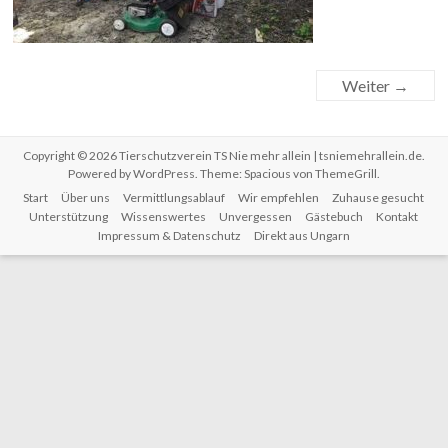
Weiter →
Copyright © 2026
Tierschutzverein TS Nie mehr allein | tsniemehrallein.de
.
Powered by
WordPress
. Theme: Spacious von
ThemeGrill
.
Start
Über uns
Vermittlungsablauf
Wir empfehlen
Zuhause gesucht
Unterstützung
Wissenswertes
Unvergessen
Gästebuch
Kontakt
Impressum & Datenschutz
Direkt aus Ungarn