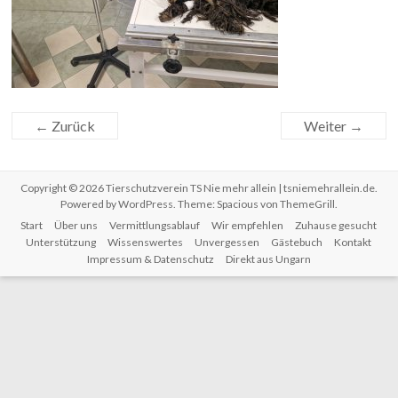
← Zurück
Weiter →
Copyright © 2026
Tierschutzverein TS Nie mehr allein | tsniemehrallein.de
.
Powered by
WordPress
. Theme: Spacious von
ThemeGrill
.
Start
Über uns
Vermittlungsablauf
Wir empfehlen
Zuhause gesucht
Unterstützung
Wissenswertes
Unvergessen
Gästebuch
Kontakt
Impressum & Datenschutz
Direkt aus Ungarn