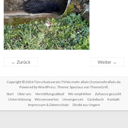
← Zurück
Weiter →
Copyright © 2026
Tierschutzverein TS Nie mehr allein | tsniemehrallein.de
.
Powered by
WordPress
. Theme: Spacious von
ThemeGrill
.
Start
Über uns
Vermittlungsablauf
Wir empfehlen
Zuhause gesucht
Unterstützung
Wissenswertes
Unvergessen
Gästebuch
Kontakt
Impressum & Datenschutz
Direkt aus Ungarn