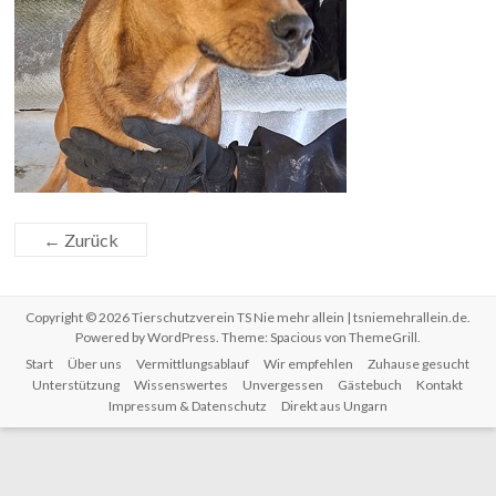
← Zurück
Copyright © 2026
Tierschutzverein TS Nie mehr allein | tsniemehrallein.de
.
Powered by
WordPress
. Theme: Spacious von
ThemeGrill
.
Start
Über uns
Vermittlungsablauf
Wir empfehlen
Zuhause gesucht
Unterstützung
Wissenswertes
Unvergessen
Gästebuch
Kontakt
Impressum & Datenschutz
Direkt aus Ungarn