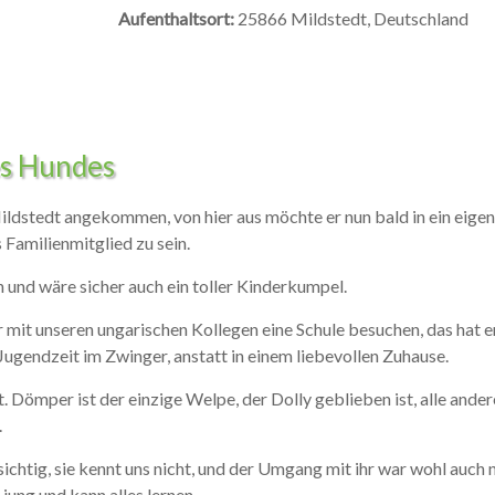
Aufenthaltsort:
25866 Mildstedt, Deutschland
es Hundes
ildstedt angekommen, von hier aus möchte er nun bald in ein eigene
 Familienmitglied zu sein.
und wäre sicher auch ein toller Kinderkumpel.
mit unseren ungarischen Kollegen eine Schule besuchen, das hat er
Jugendzeit im Zwinger, anstatt in einem liebevollen Zuhause.
Dömper ist der einzige Welpe, der Dolly geblieben ist, alle andere
.
chtig, sie kennt uns nicht, und der Umgang mit ihr war wohl auch n
 jung und kann alles lernen.