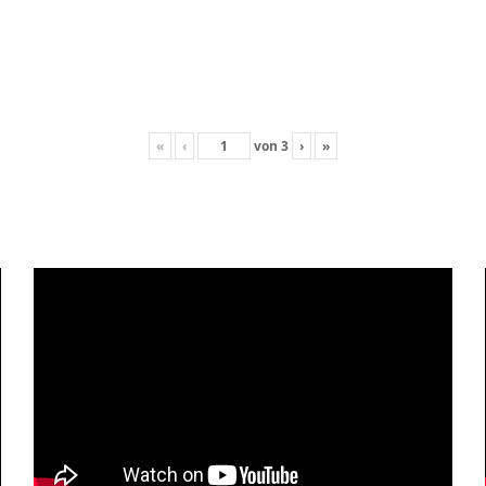
«
‹
von
3
›
»