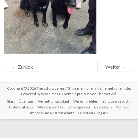
← Zurück
Weiter →
Copyright © 2026
Tierschutzverein TS Nie mehr allein | tsniemehrallein.de
.
Powered by
WordPress
. Theme: Spacious von
ThemeGrill
.
Start
Über uns
Vermittlungsablauf
Wir empfehlen
Zuhause gesucht
Unterstützung
Wissenswertes
Unvergessen
Gästebuch
Kontakt
Impressum & Datenschutz
Direkt aus Ungarn