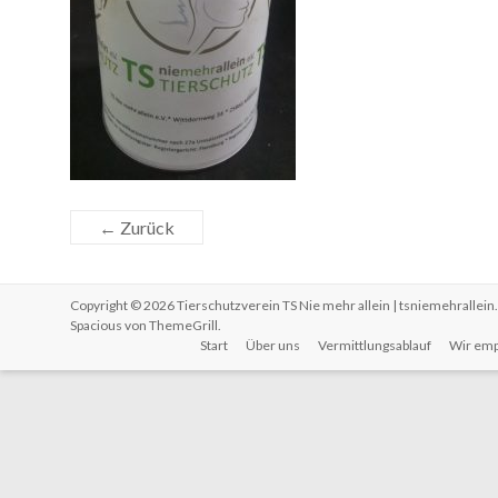
← Zurück
Copyright © 2026
Tierschutzverein TS Nie mehr allein | tsniemehrallein
Spacious von
ThemeGrill
.
Start
Über uns
Vermittlungsablauf
Wir emp