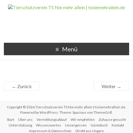
Menü
← Zurück
Weiter →
Copyright © 2026
Tierschutzverein TS Nie mehr allein | tsniemehrallein.de
.
Powered by
WordPress
. Theme: Spacious von
ThemeGrill
.
Start
Über uns
Vermittlungsablauf
Wir empfehlen
Zuhause gesucht
Unterstützung
Wissenswertes
Unvergessen
Gästebuch
Kontakt
Impressum & Datenschutz
Direkt aus Ungarn