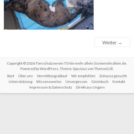
Weiter →
Copyright © 2026
Tierschutzverein TS Nie mehr allein | tsniemehrallein.de
.
Powered by
WordPress
. Theme: Spacious von
ThemeGrill
.
Start
Über uns
Vermittlungsablauf
Wir empfehlen
Zuhause gesucht
Unterstützung
Wissenswertes
Unvergessen
Gästebuch
Kontakt
Impressum & Datenschutz
Direkt aus Ungarn