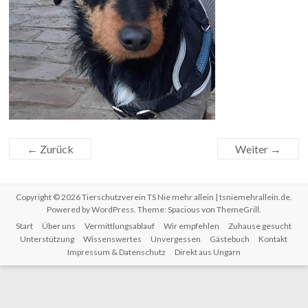
← Zurück
Weiter →
Copyright © 2026
Tierschutzverein TS Nie mehr allein | tsniemehrallein.de
.
Powered by
WordPress
. Theme: Spacious von
ThemeGrill
.
Start
Über uns
Vermittlungsablauf
Wir empfehlen
Zuhause gesucht
Unterstützung
Wissenswertes
Unvergessen
Gästebuch
Kontakt
Impressum & Datenschutz
Direkt aus Ungarn