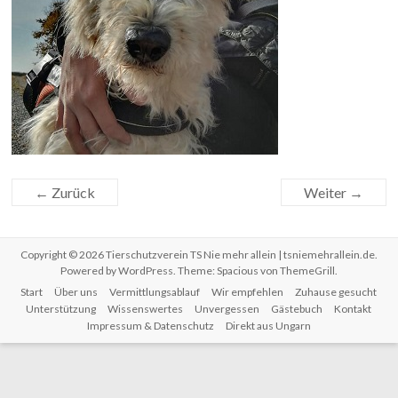
← Zurück
Weiter →
Copyright © 2026
Tierschutzverein TS Nie mehr allein | tsniemehrallein.de
.
Powered by
WordPress
. Theme: Spacious von
ThemeGrill
.
Start
Über uns
Vermittlungsablauf
Wir empfehlen
Zuhause gesucht
Unterstützung
Wissenswertes
Unvergessen
Gästebuch
Kontakt
Impressum & Datenschutz
Direkt aus Ungarn