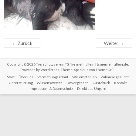
← Zurück
Weiter →
Copyright © 2026
Tierschutzverein TS Nie mehr allein | tsniemehrallein.de
.
Powered by
WordPress
. Theme: Spacious von
ThemeGrill
.
Start
Über uns
Vermittlungsablauf
Wir empfehlen
Zuhause gesucht
Unterstützung
Wissenswertes
Unvergessen
Gästebuch
Kontakt
Impressum & Datenschutz
Direkt aus Ungarn