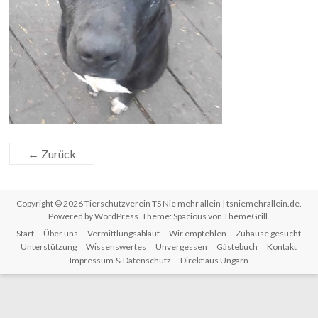
← Zurück
Copyright © 2026
Tierschutzverein TS Nie mehr allein | tsniemehrallein.de
.
Powered by
WordPress
. Theme: Spacious von
ThemeGrill
.
Start
Über uns
Vermittlungsablauf
Wir empfehlen
Zuhause gesucht
Unterstützung
Wissenswertes
Unvergessen
Gästebuch
Kontakt
Impressum & Datenschutz
Direkt aus Ungarn