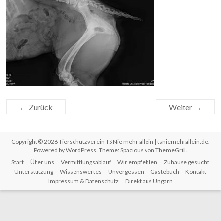
← Zurück
Weiter →
Copyright © 2026
Tierschutzverein TS Nie mehr allein | tsniemehrallein.de
.
Powered by
WordPress
. Theme: Spacious von
ThemeGrill
.
Start
Über uns
Vermittlungsablauf
Wir empfehlen
Zuhause gesucht
Unterstützung
Wissenswertes
Unvergessen
Gästebuch
Kontakt
Impressum & Datenschutz
Direkt aus Ungarn