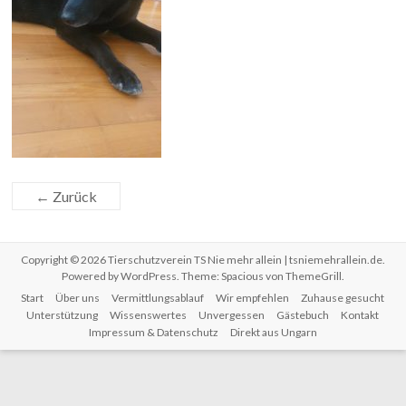
← Zurück
Copyright © 2026
Tierschutzverein TS Nie mehr allein | tsniemehrallein.de
.
Powered by
WordPress
. Theme: Spacious von
ThemeGrill
.
Start
Über uns
Vermittlungsablauf
Wir empfehlen
Zuhause gesucht
Unterstützung
Wissenswertes
Unvergessen
Gästebuch
Kontakt
Impressum & Datenschutz
Direkt aus Ungarn