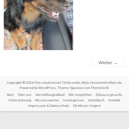
Weiter →
Copyright © 2026
Tierschutzverein TS Nie mehr allein | tsniemehrallein.de
.
Powered by
WordPress
. Theme: Spacious von
ThemeGrill
.
Start
Über uns
Vermittlungsablauf
Wir empfehlen
Zuhause gesucht
Unterstützung
Wissenswertes
Unvergessen
Gästebuch
Kontakt
Impressum & Datenschutz
Direkt aus Ungarn