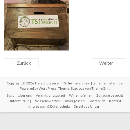
← Zurück
Weiter →
Copyright © 2026
Tierschutzverein TS Nie mehr allein | tsniemehrallein.de
.
Powered by
WordPress
. Theme: Spacious von
ThemeGrill
.
Start
Über uns
Vermittlungsablauf
Wir empfehlen
Zuhause gesucht
Unterstützung
Wissenswertes
Unvergessen
Gästebuch
Kontakt
Impressum & Datenschutz
Direkt aus Ungarn