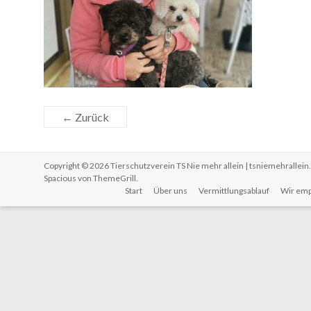
← Zurück
Copyright © 2026
Tierschutzverein TS Nie mehr allein | tsniemehrallein
Spacious von
ThemeGrill
.
Start
Über uns
Vermittlungsablauf
Wir emp