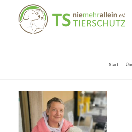
Start
Üb