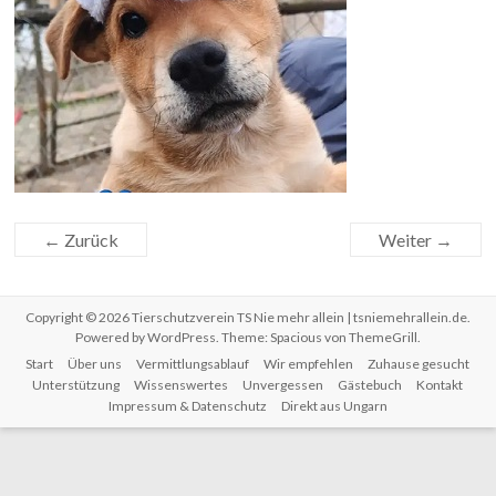
← Zurück
Weiter →
Copyright © 2026
Tierschutzverein TS Nie mehr allein | tsniemehrallein.de
.
Powered by
WordPress
. Theme: Spacious von
ThemeGrill
.
Start
Über uns
Vermittlungsablauf
Wir empfehlen
Zuhause gesucht
Unterstützung
Wissenswertes
Unvergessen
Gästebuch
Kontakt
Impressum & Datenschutz
Direkt aus Ungarn