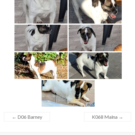
←
D06 Barney
K068 Malna
→