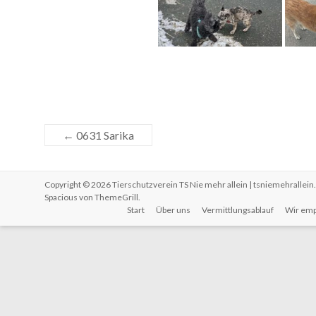
←
0631 Sarika
Copyright © 2026
Tierschutzverein TS Nie mehr allein | tsniemehrallein
Spacious von
ThemeGrill
.
Start
Über uns
Vermittlungsablauf
Wir emp