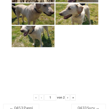
«
‹
von
2
›
»
←
0453 Panni
0433 Suzy
→