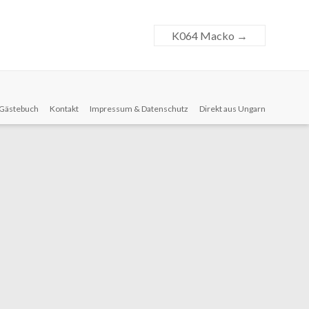
K064 Macko
→
Gästebuch
Kontakt
Impressum & Datenschutz
Direkt aus Ungarn