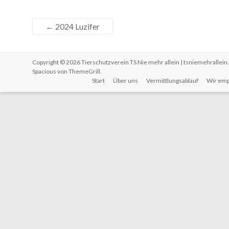
←
2024 Luzifer
Copyright © 2026
Tierschutzverein TS Nie mehr allein | tsniemehrallein
Spacious von
ThemeGrill
.
Start
Über uns
Vermittlungsablauf
Wir emp