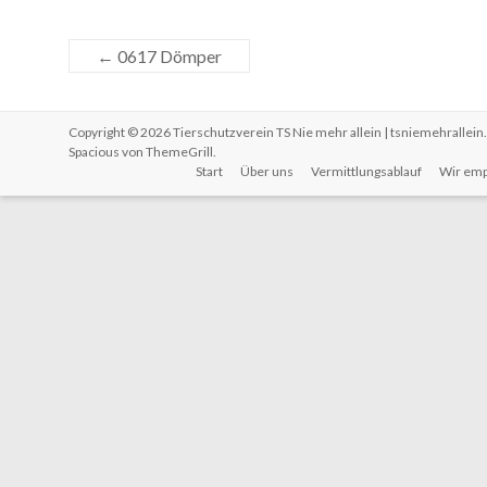
←
0617 Dömper
Copyright © 2026
Tierschutzverein TS Nie mehr allein | tsniemehrallein
Spacious von
ThemeGrill
.
Start
Über uns
Vermittlungsablauf
Wir emp