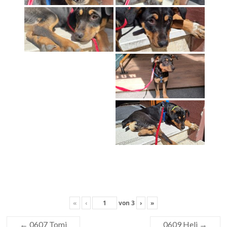
«
‹
von
3
›
»
←
0607 Tomi
0609 Heli
→