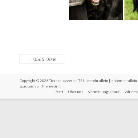
←
0565 Dizel
Copyright © 2026
Tierschutzverein TS Nie mehr allein | tsniemehrallein
Spacious von
ThemeGrill
.
Start
Über uns
Vermittlungsablauf
Wir emp