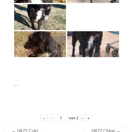
«
‹
von
2
›
»
←
0471 Cuki
0472 Chloe
→