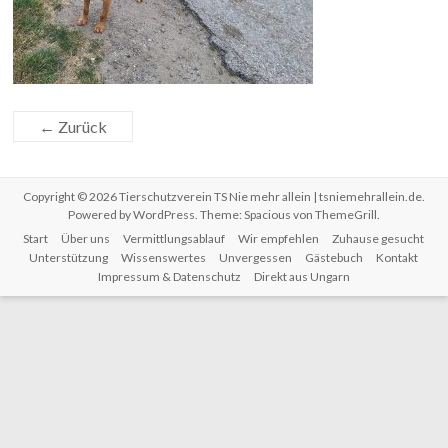
← Zurück
Copyright © 2026
Tierschutzverein TS Nie mehr allein | tsniemehrallein.de
.
Powered by
WordPress
. Theme: Spacious von
ThemeGrill
.
Start
Über uns
Vermittlungsablauf
Wir empfehlen
Zuhause gesucht
Unterstützung
Wissenswertes
Unvergessen
Gästebuch
Kontakt
Impressum & Datenschutz
Direkt aus Ungarn