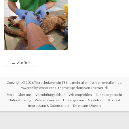
← Zurück
Copyright © 2026
Tierschutzverein TS Nie mehr allein | tsniemehrallein.de
.
Powered by
WordPress
. Theme: Spacious von
ThemeGrill
.
Start
Über uns
Vermittlungsablauf
Wir empfehlen
Zuhause gesucht
Unterstützung
Wissenswertes
Unvergessen
Gästebuch
Kontakt
Impressum & Datenschutz
Direkt aus Ungarn