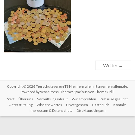
Weiter →
Copyright © 2026
Tierschutzverein TS Nie mehr allein | tsniemehrallein.de
.
Powered by
WordPress
. Theme: Spacious von
ThemeGrill
.
Start
Über uns
Vermittlungsablauf
Wir empfehlen
Zuhause gesucht
Unterstützung
Wissenswertes
Unvergessen
Gästebuch
Kontakt
Impressum & Datenschutz
Direkt aus Ungarn