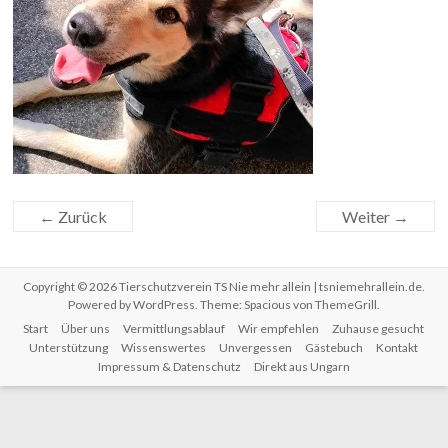
← Zurück
Weiter →
Copyright © 2026
Tierschutzverein TS Nie mehr allein | tsniemehrallein.de
.
Powered by
WordPress
. Theme: Spacious von
ThemeGrill
.
Start
Über uns
Vermittlungsablauf
Wir empfehlen
Zuhause gesucht
Unterstützung
Wissenswertes
Unvergessen
Gästebuch
Kontakt
Impressum & Datenschutz
Direkt aus Ungarn