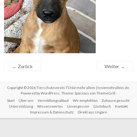
← Zurück
Weiter →
Copyright © 2026
Tierschutzverein TS Nie mehr allein | tsniemehrallein.de
.
Powered by
WordPress
. Theme: Spacious von
ThemeGrill
.
Start
Über uns
Vermittlungsablauf
Wir empfehlen
Zuhause gesucht
Unterstützung
Wissenswertes
Unvergessen
Gästebuch
Kontakt
Impressum & Datenschutz
Direkt aus Ungarn