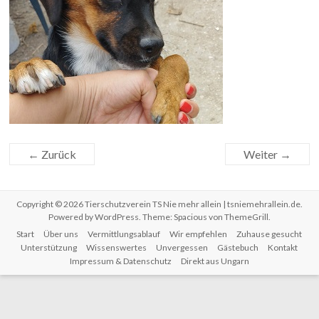
← Zurück
Weiter →
Copyright © 2026
Tierschutzverein TS Nie mehr allein | tsniemehrallein.de
.
Powered by
WordPress
. Theme: Spacious von
ThemeGrill
.
Start
Über uns
Vermittlungsablauf
Wir empfehlen
Zuhause gesucht
Unterstützung
Wissenswertes
Unvergessen
Gästebuch
Kontakt
Impressum & Datenschutz
Direkt aus Ungarn