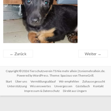
← Zurück
Weiter →
Copyright © 2026
Tierschutzverein TS Nie mehr allein | tsniemehrallein.de
.
Powered by
WordPress
. Theme: Spacious von
ThemeGrill
.
Start
Über uns
Vermittlungsablauf
Wir empfehlen
Zuhause gesucht
Unterstützung
Wissenswertes
Unvergessen
Gästebuch
Kontakt
Impressum & Datenschutz
Direkt aus Ungarn