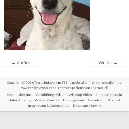
← Zurück
Weiter →
Copyright © 2026
Tierschutzverein TS Nie mehr allein | tsniemehrallein.de
.
Powered by
WordPress
. Theme: Spacious von
ThemeGrill
.
Start
Über uns
Vermittlungsablauf
Wir empfehlen
Zuhause gesucht
Unterstützung
Wissenswertes
Unvergessen
Gästebuch
Kontakt
Impressum & Datenschutz
Direkt aus Ungarn